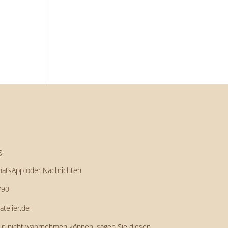
.
hatsApp oder Nachrichten
790
telier.de
min nicht wahrnehmen können, sagen Sie diesen